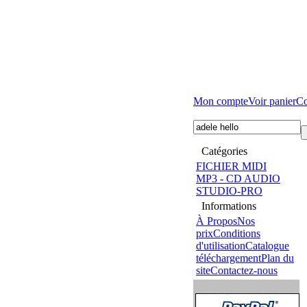
Mon compte
Voir panier
C
Catégories
FICHIER MIDI
MP3 - CD AUDIO
STUDIO-PRO
Informations
À Propos
Nos
prix
Conditions
d'utilisation
Catalogue
téléchargement
Plan du
site
Contactez-nous