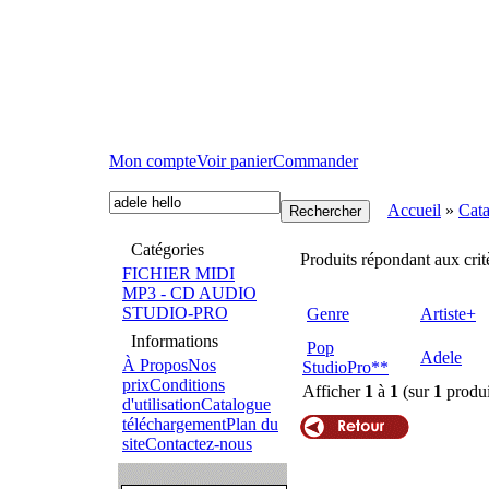
Mon compte
Voir panier
Commander
Accueil
»
Cat
Catégories
Produits répondant aux crit
FICHIER MIDI
MP3 - CD AUDIO
STUDIO-PRO
Genre
Artiste+
Informations
Pop
Adele
À Propos
Nos
StudioPro**
prix
Conditions
Afficher
1
à
1
(sur
1
produi
d'utilisation
Catalogue
téléchargement
Plan du
site
Contactez-nous