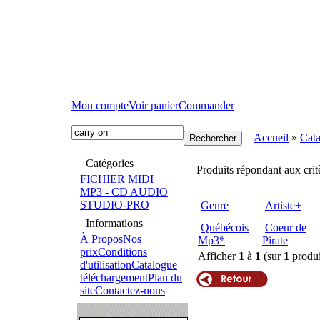
Mon compte
Voir panier
Commander
Accueil
»
Cat
Catégories
Produits répondant aux crit
FICHIER MIDI
MP3 - CD AUDIO
STUDIO-PRO
Genre
Artiste+
Informations
Québécois
Coeur de
À Propos
Nos
Mp3*
Pirate
prix
Conditions
Afficher
1
à
1
(sur
1
produi
d'utilisation
Catalogue
téléchargement
Plan du
site
Contactez-nous