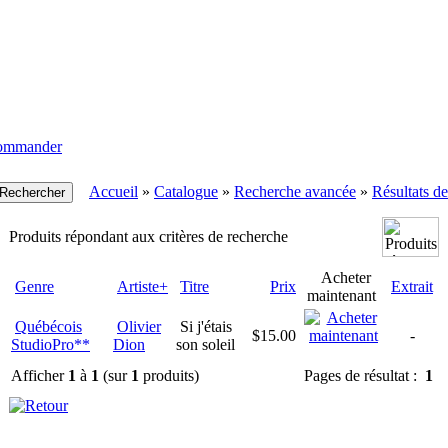
ommander
Accueil
»
Catalogue
»
Recherche avancée
»
Résultats d
Produits répondant aux critères de recherche
Acheter
Genre
Artiste+
Titre
Prix
Extrait
maintenant
Québécois
Olivier
Si j'étais
$15.00
-
StudioPro**
Dion
son soleil
Afficher
1
à
1
(sur
1
produits)
Pages de résultat :
1