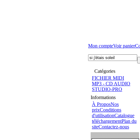
Mon compte
Voir panier
C
Catégories
FICHIER MIDI
MP3 - CD AUDIO
STUDIO-PRO
Informations
À Propos
Nos
prix
Conditions
d'utilisation
Catalogue
téléchargement
Plan du
site
Contactez-nous