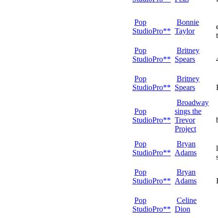
Pop
Bonnie
StudioPro**
Taylor
Pop
Britney
StudioPro**
Spears
Pop
Britney
StudioPro**
Spears
Broadway
Pop
sings the
StudioPro**
Trevor
Project
Pop
Bryan
StudioPro**
Adams
Pop
Bryan
StudioPro**
Adams
Pop
Celine
StudioPro**
Dion