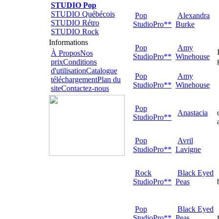
STUDIO Pop
STUDIO Québécois
Pop
Alexandra
STUDIO Rétro
StudioPro**
Burke
STUDIO Rock
Informations
Pop
Amy
À Propos
Nos
StudioPro**
Winehouse
prix
Conditions
d'utilisation
Catalogue
Pop
Amy
téléchargement
Plan du
StudioPro**
Winehouse
site
Contactez-nous
Pop
Anastacia
StudioPro**
Pop
Avril
StudioPro**
Lavigne
Rock
Black Eyed
StudioPro**
Peas
Pop
Black Eyed
StudioPro**
Peas