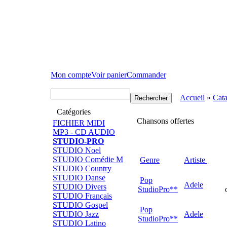
Mon compte
Voir panier
Commander
Accueil
»
Cat
Catégories
Chansons offertes
FICHIER MIDI
MP3 - CD AUDIO
STUDIO-PRO
STUDIO Noel
STUDIO Comédie M
Genre
Artiste
STUDIO Country
STUDIO Danse
Pop
Adele
STUDIO Divers
StudioPro**
STUDIO Français
STUDIO Gospel
Pop
STUDIO Jazz
Adele
StudioPro**
STUDIO Latino