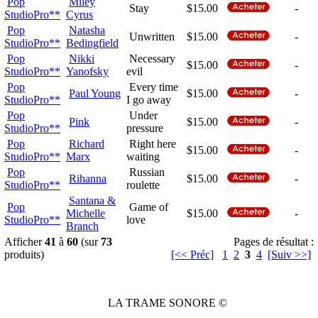
Pop
Miley
Stay
$15.00
-
StudioPro**
Cyrus
Pop
Natasha
Unwritten
$15.00
-
StudioPro**
Bedingfield
Pop
Nikki
Necessary
$15.00
-
StudioPro**
Yanofsky
evil
Pop
Every time
Paul Young
$15.00
-
StudioPro**
I go away
Pop
Under
Pink
$15.00
-
StudioPro**
pressure
Pop
Richard
Right here
$15.00
-
StudioPro**
Marx
waiting
Pop
Russian
Rihanna
$15.00
-
StudioPro**
roulette
Santana &
Pop
Game of
Michelle
$15.00
-
StudioPro**
love
Branch
Afficher
41
à
60
(sur
73
Pages de résultat :
produits)
[<< Préc]
1
2
3
4
[Suiv >>]
LA TRAME SONORE ©