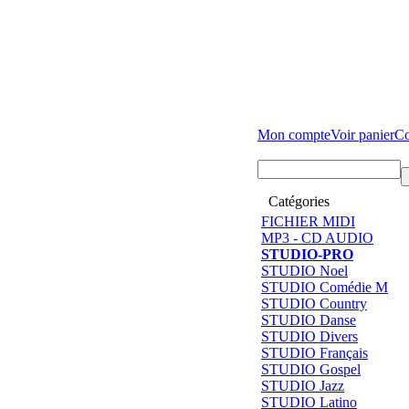
Mon compte
Voir panier
C
Catégories
FICHIER MIDI
MP3 - CD AUDIO
STUDIO-PRO
STUDIO Noel
STUDIO Comédie M
STUDIO Country
STUDIO Danse
STUDIO Divers
STUDIO Français
STUDIO Gospel
STUDIO Jazz
STUDIO Latino