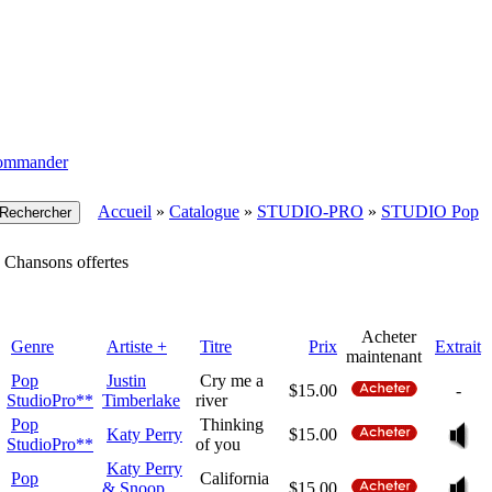
ommander
Accueil
»
Catalogue
»
STUDIO-PRO
»
STUDIO Pop
Chansons offertes
Acheter
Genre
Artiste +
Titre
Prix
Extrait
maintenant
Pop
Justin
Cry me a
$15.00
-
StudioPro**
Timberlake
river
Pop
Thinking
Katy Perry
$15.00
StudioPro**
of you
Katy Perry
Pop
California
& Snoop
$15.00