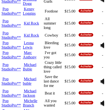
StudioPro**
Gurls
Dogg
Pop
Kenny
Footlose
$15.00
-
StudioPro**
Loggins
All
Pop
Kid Rock
summer
$15.00
-
StudioPro**
long
Pop
Kid Rock
Cowboy
$15.00
-
StudioPro**
Pop
Leona
Bleeding
$15.00
StudioPro**
Lewis
love
Pop
Marc
I've got
$15.00
-
StudioPro**
Anthony
you
Crazy little
Pop
Michael
thing called
$15.00
-
StudioPro**
Buble
love
Save the
Pop
Michael
last dance
$15.00
StudioPro**
buble
for me
Pop
Michael
Beat it
$15.00
-
StudioPro**
Jackson
Pop
Michelle
All you
$15.00
StudioPro**
Branch
wanted