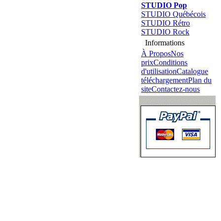
STUDIO Pop
STUDIO Québécois
STUDIO Rétro
STUDIO Rock
Informations
À Propos
Nos
prix
Conditions
d'utilisation
Catalogue
téléchargement
Plan du
site
Contactez-nous