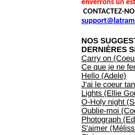
enverrons un es
CONTACTEZ-NO
support@latram
NOS SUGGES
DERNIÈRES S
Carry on (Coeur
Ce que je ne fe
Hello (Adele)
J'ai le coeur ta
Lights (Ellie Go
O-Holy night (
Oublie-moi (Coe
Photograph (Ed
S'aimer (Mélis