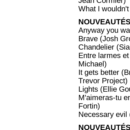
Jean Cormier)
What I wouldn'
NOUVEAUTÉS - 
Anyway you wan
Brave (Josh Gr
Chandelier (Sia
Entre larmes et
Michael)
It gets better 
Trevor Project)
Lights (Ellie Go
M'aimeras-tu e
Fortin)
Necessary evil 
NOUVEAUTÉS -