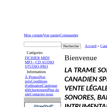
Mon compte
Voir panier
Commander
Accueil
»
Cat
Catégories
Bienvenue
FICHIER MIDI
MP3 - CD AUDIO
STUDIO-PRO
LA TRAME SO
Informations
À Propos
Nos
CANADIEN SPÉ
prix
Conditions
d'utilisation
Catalogue
VENTE LÉGAL
téléchargement
Plan du
site
Contactez-nous
SONORES, BA
INTRUMENTAL