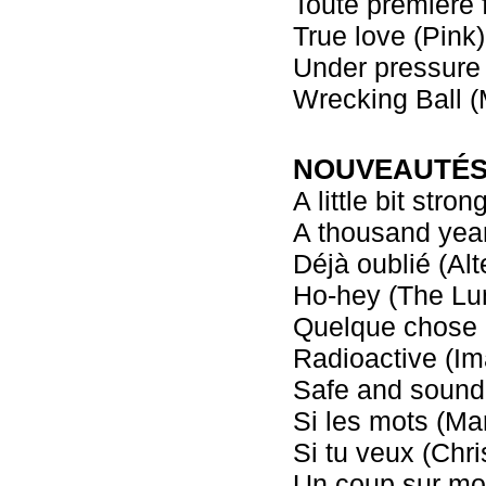
Toute première 
True love (Pink)
Under pressure 
Wrecking Ball (
NOUVEAUTÉS -
A little bit stro
A thousand year
Déjà oublié (Alt
Ho-hey (The Lu
Quelque chose 
Radioactive (I
Safe and sound 
Si les mots (Ma
Si tu veux (Chr
Un coup sur mo