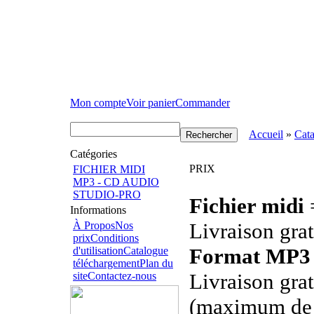
Mon compte
Voir panier
Commander
Accueil
»
Cat
Catégories
PRIX
FICHIER MIDI
MP3 - CD AUDIO
STUDIO-PRO
Fichier midi
=
Informations
Livraison grat
À Propos
Nos
prix
Conditions
Format MP3
d'utilisation
Catalogue
téléchargement
Plan du
Livraison grat
site
Contactez-nous
(maximum de 