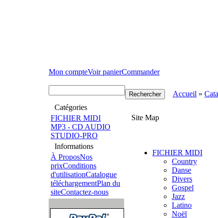
Mon compte
Voir panier
Commander
Accueil
»
Cat
Catégories
Site Map
FICHIER MIDI
MP3 - CD AUDIO
STUDIO-PRO
Informations
FICHIER MIDI
À Propos
Nos
Country
prix
Conditions
Danse
d'utilisation
Catalogue
Divers
téléchargement
Plan du
Gospel
site
Contactez-nous
Jazz
Latino
Noël